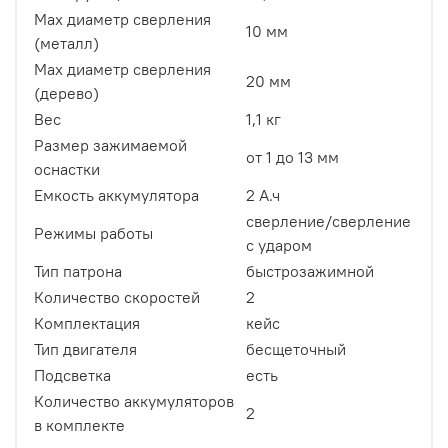
Max диаметр сверления
10 мм
(металл)
Max диаметр сверления
20 мм
(дерево)
Вес
1,1 кг
Размер зажимаемой
от 1 до 13 мм
оснастки
Емкость аккумулятора
2 А.ч
сверление/сверление
Режимы работы
с ударом
Тип патрона
быстрозажимной
Количество скоростей
2
Комплектация
кейс
Тип двигателя
бесщеточный
Подсветка
есть
Количество аккумуляторов
2
в комплекте