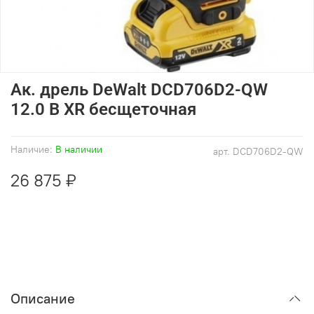
Ак. дрель DeWalt DCD706D2-QW
12.0 B XR бесщеточная
Наличие:
В наличии
арт.
DCD706D2-QW
26 875 ₽
Описание