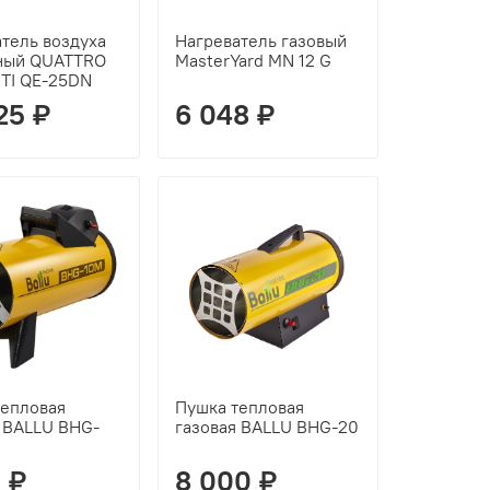
тель воздуха
Нагреватель газовый
ный QUATTRO
MasterYard MN 12 G
TI QE-25DN
25 ₽
6 048 ₽
тепловая
Пушка тепловая
я BALLU BHG-
газовая BALLU BHG-20
0 ₽
8 000 ₽