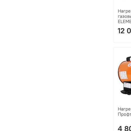
Нагре
газов
ELEME
12 
Нагре
Профт
4 8