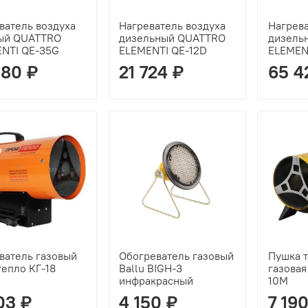
ватель воздуха
Нагреватель воздуха
Нагрева
ый QUATTRO
дизельный QUATTRO
дизель
NTI QE-35G
ELEMENTI QE-12D
ELEMEN
080 ₽
21 724 ₽
65 4
ватель газовый
Обогреватель газовый
Пушка 
епло КГ-18
Ballu BIGH-3
газова
инфракрасный
10M
03 ₽
4 150 ₽
7 19