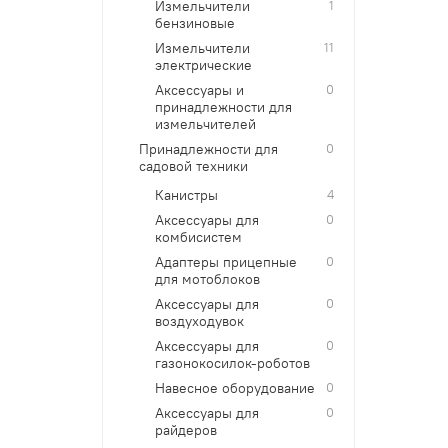
Измельчители
1
бензиновые
Измельчители
11
электрические
Аксессуары и
0
принадлежности для
измельчителей
Принадлежности для
0
садовой техники
Канистры
4
Аксессуары для
0
комбисистем
Адаптеры прицепные
0
для мотоблоков
Аксессуары для
0
воздуходувок
Аксессуары для
0
газонокосилок-роботов
Навесное оборудование
0
Аксессуары для
0
райдеров