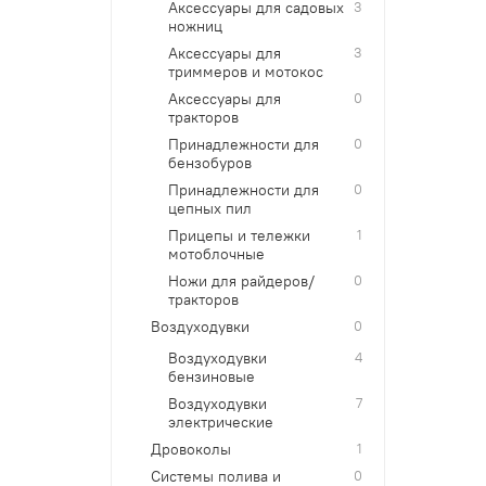
Аксессуары для садовых
3
ножниц
Аксессуары для
3
триммеров и мотокос
Аксессуары для
0
тракторов
Принадлежности для
0
бензобуров
Принадлежности для
0
цепных пил
Прицепы и тележки
1
мотоблочные
Ножи для райдеров/
0
тракторов
Воздуходувки
0
Воздуходувки
4
бензиновые
Воздуходувки
7
электрические
Дровоколы
1
Системы полива и
0