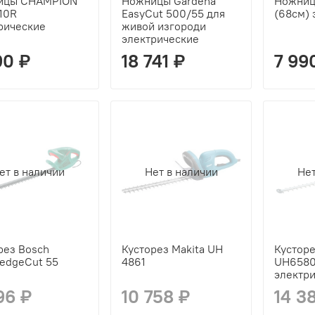
ицы CHAMPION
Ножницы Gardena
Ножниц
10R
EasyCut 500/55 для
(68см) 
рические
живой изгороди
электрические
90 ₽
18 741 ₽
7 99
ет в наличии
Нет в наличии
Нет
рез Bosch
Кусторез Makita UH
Кусторе
edgeCut 55
4861
UH658
электр
96 ₽
10 758 ₽
14 3