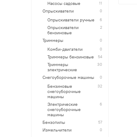
Насосы садовые
11
Опрыскиватели
0
Опрыскиватели ручные
6
Опрыскиватели
2
бензиновые
Триммеры
0
Комби-двигатели
0
Триммеры бензиновые
54
Триммеры
30
электрические
Снегоуборочные машины
0
Бензиновые
32
снегоуборочные
машины
Электрические
6
снегоуборочные
машины
Бензопилы
57
Измельчители
0