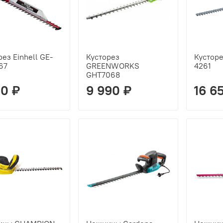
рез Einhell GE-
Кусторез
Кусторе
67
GREENWORKS
4261
GHT7068
10 ₽
9 990 ₽
16 6