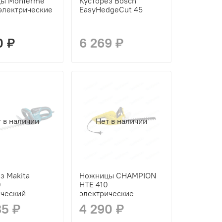
ы Monferme
Кусторез Bosch
электрические
EasyHedgeCut 45
0 ₽
6 269 ₽
 в наличии
Нет в наличии
з Makita
Ножницы CHAMPION
0
HTE 410
ический
электрические
85 ₽
4 290 ₽