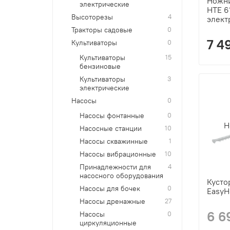
Ножн
электрические
HTE 6
Высоторезы
4
элект
Тракторы садовые
0
7 4
Культиваторы
0
Культиваторы
15
бензиновые
Культиваторы
3
электрические
Насосы
0
Насосы фонтанные
0
Н
Насосные станции
10
Насосы скважинные
1
Насосы вибрационные
10
Принадлежности для
4
насосного оборудования
Кусто
Насосы для бочек
0
EasyH
Насосы дренажные
27
6 6
Насосы
0
циркуляционные