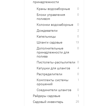
принадлежности
Краны водозаборные
0
Блоки управления
0
поливом
Колонки водозаборные
0
Дождеватели
2
Капельницы
0
Шланги садовые
13
Дополнительные
0
принадлежности для
полива
Пистолеты-распылители
0
Катушки для шлангов
4
Распределители
0
Комплекты системы
1
орошений
Соединители шлангов
0
Райдеры садовые
1
Садовый инвентарь
25