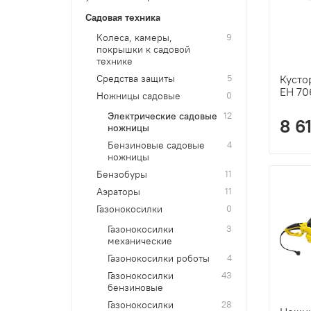
Садовая техника
Колеса, камеры,
9
покрышки к садовой
технике
Средства защиты
5
Кусто
EH 70
Ножницы садовые
0
Электрические садовые
12
8 6
ножницы
Бензиновые садовые
4
ножницы
Бензобуры
11
Аэраторы
11
Газонокосилки
0
Газонокосилки
3
механические
Газонокосилки роботы
4
Газонокосилки
43
бензиновые
Газонокосилки
28