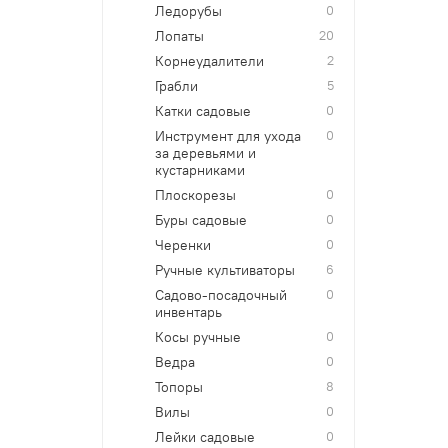
Ледорубы
0
Лопаты
20
Корнеудалители
2
Грабли
5
Катки садовые
0
Инструмент для ухода
0
за деревьями и
кустарниками
Плоскорезы
0
Буры садовые
0
Черенки
0
Ручные культиваторы
6
Садово-посадочный
0
инвентарь
Косы ручные
0
Ведра
0
Топоры
8
Вилы
0
Лейки садовые
0