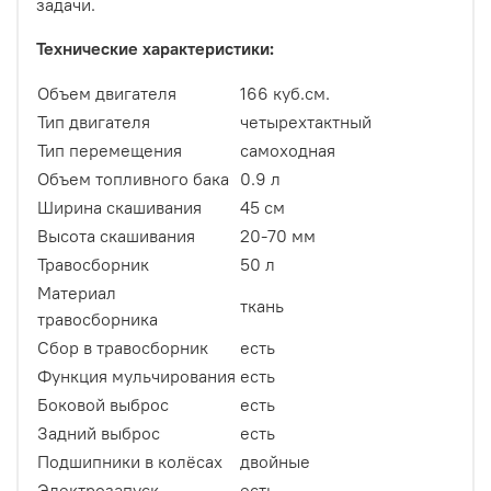
задачи.
Технические характеристики:
Объем двигателя
166 куб.см.
Тип двигателя
четырехтактный
Тип перемещения
самоходная
Объем топливного бака
0.9 л
Ширина скашивания
45 см
Высота скашивания
20-70 мм
Травосборник
50 л
Материал
ткань
травосборника
Сбор в травосборник
есть
Функция мульчирования
есть
Боковой выброс
есть
Задний выброс
есть
Подшипники в колёсах
двойные
Электрозапуск
есть