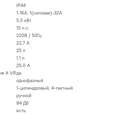
IP44
1-16А, 1(силовая)-32А
5,5 кВт
13 л.с.
220В / 50Гц
22,7 А
25 л
1,1 л
25,0 А
ия A VR
да
однофазный
1-цилиндровый, 4-тактный
ручной
84 Дб
есть