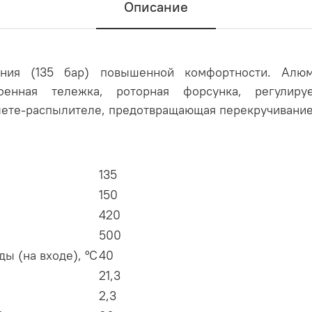
Описание
ния (135 бар) повышенной комфортности. Алюми
оенная тележка, роторная форсунка, регулиру
лете-распылителе, предотвращающая перекручивание
135
150
420
500
ы (на входе), °С
40
21,3
2,3