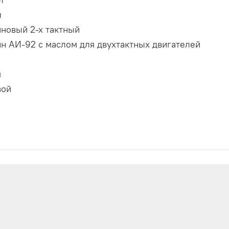
л
новый 2-х тактный
н АИ-92 c маслом для двухтактных двигателей
м
вой