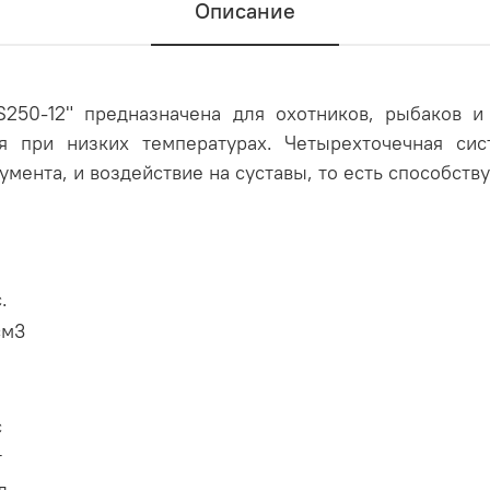
Описание
250-12" предназначена для охотников, рыбаков и
я при низких температурах. Четырехточечная си
мента, и воздействие на суставы, то есть способств
с.
см3
с
т
л