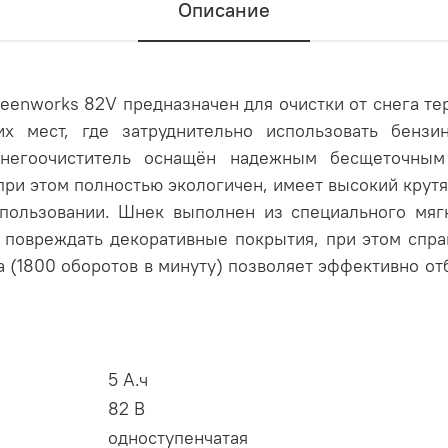
Описание
enworks 82V предназначен для очистки от снега те
х мест, где затруднительно использовать бензи
снегоочиститель оснащён надежным бесщеточным
ри этом полностью экологичен, имеет высокий крут
спользовании. Шнек выполнен из специального мяг
е повреждать декоративные покрытия, при этом спр
 (1800 оборотов в минуту) позволяет эффективно отб
5 А.ч
82 В
одноступенчатая