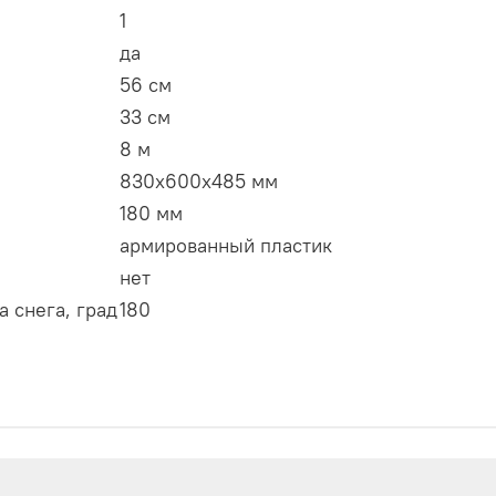
1
да
56 см
33 см
8 м
830х600х485 мм
180 мм
армированный пластик
нет
 снега, град
180