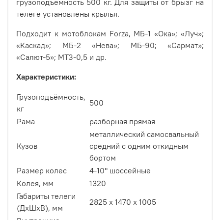
грузоподъемность 500 кг. Для защиты от брызг на
телеге установлены крылья.
Подходит к мотоблокам Forza, МБ-1 «Ока»; «Луч»;
«Каскад»; МБ-2 «Нева»; МБ-90; «Сармат»;
«Салют-5»; МТЗ-0,5 и др.
Характеристики:
Грузоподъёмность,
500
кг
Рама
разборная прямая
металлический самосвальный
Кузов
средний с одним откидным
бортом
Размер колес
4-10" шоссейные
Колея, мм
1320
Габариты телеги
2825 х 1470 х 1005
(ДхШхВ), мм